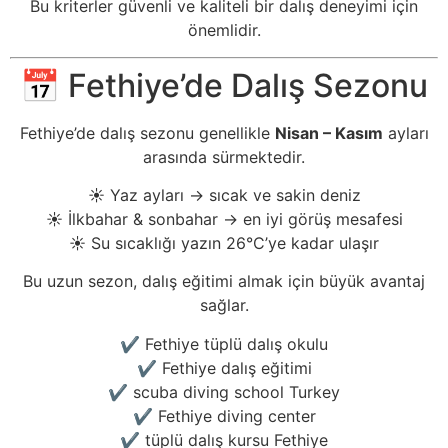
Bu kriterler güvenli ve kaliteli bir dalış deneyimi için
önemlidir.
📅 Fethiye’de Dalış Sezonu
Fethiye’de dalış sezonu genellikle
Nisan – Kasım
ayları
arasında sürmektedir.
☀️ Yaz ayları → sıcak ve sakin deniz
☀️ İlkbahar & sonbahar → en iyi görüş mesafesi
☀️ Su sıcaklığı yazın 26°C’ye kadar ulaşır
Bu uzun sezon, dalış eğitimi almak için büyük avantaj
sağlar.
✔️ Fethiye tüplü dalış okulu
✔️ Fethiye dalış eğitimi
✔️ scuba diving school Turkey
✔️ Fethiye diving center
✔️ tüplü dalış kursu Fethiye