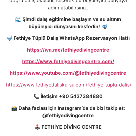
doğru dalış okulunu seçerek bu büyüleyici dünyaya
adım atabilirsiniz.
🌊
Şimdi dalış eğitimine başlayın ve su altının
büyüleyici dünyasını keşfedin!
🤿
🤿
Fethiye Tüplü Dalış WhatsApp Rezervasyon Hattı
https://wa.me/fethiyedivingcentre
https://www.fethiyedivingcentre.com/
https://www.youtube.com/@fethiyedivingcentre
https://www.fethiyedaliskursu.com/fethiye-tuplu-dalis/
📞
İletişim +90 5427384880
📸
Daha fazlası için Instagram’da da bizi takip et:
@fethiyedivingcentre
🕹️
FETHİYE DİVİNG CENTRE