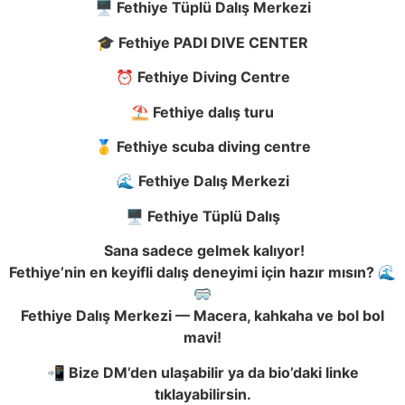
🖥️
Fethiye Tüplü Dalış Merkezi
🎓
Fethiye PADI DIVE CENTER
⏰
Fethiye Diving Centre
⛱️
Fethiye dalış turu
🥇
Fethiye scuba diving centre
🌊
Fethiye Dalış Merkezi
🖥️
Fethiye Tüplü Dalış
Sana sadece gelmek kalıyor!
Fethiye’nin en keyifli dalış deneyimi için hazır mısın?
🌊
🥽
Fethiye Dalış Merkezi — Macera, kahkaha ve bol bol
mavi!
📲
Bize DM’den ulaşabilir ya da bio’daki linke
tıklayabilirsin.