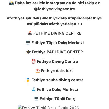
📸
Daha fazlası için Instagram’da da bizi takip et:
@fethiyedivingcentre
#fethiyetüplüdalış #fethiyedalış #tüplüdalışfethiye
#tüplüdalış #fethiyedalışturu
🕹️ FETH
İ
YE D
İ
V
İ
NG CENTRE
🖥️ Fethiye Tüplü Dalı
ş
Merkezi
🎓 Fethiye PADI DIVE CENTER
⏰ Fethiye Diving Centre
⛱️ Fethiye dalı
ş
turu
🥇 Fethiye scuba diving centre
🌊 Fethiye Dalı
ş
Merkezi
🖥️ Fethiye Tüplü Dalı
ş