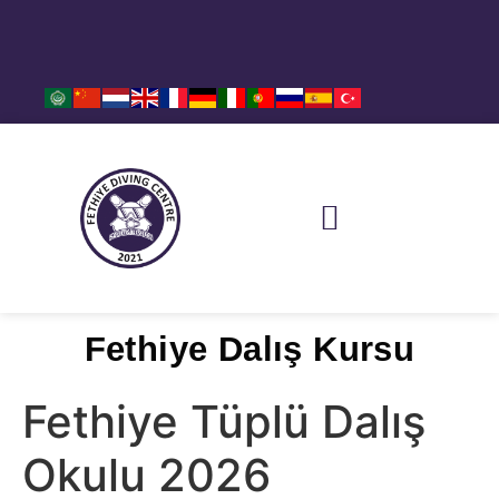
REZERVASYON – İLETİŞİM
SIKÇA SORULAN SORULAR
DALIŞ NOKTALARI
HABERLER VE BASINDA BİZ
Fethiye Dalış Kursu
Fethiye Tüplü Dalış
Okulu 2026