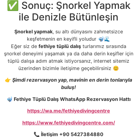
✅ Sonuç: Şnorkel Yapmak
ile Denizle Bütünleşin
Şnorkel yapmak
, su altı dünyasını zahmetsizce
keşfetmenin en keyifli yoludur 🤿🌊
Eğer siz de
fethiye tüplü dalış
turlarımız sırasında
şnorkel deneyimi yaşamak ya da daha derin keşifler için
tüplü dalışa adım atmak istiyorsanız, internet sitemiz
üzerinden bizimle iletişime geçebilirsiniz 😊
👉
Şimdi rezervasyon yap, mavinin en derin tonlarıyla
buluş!
🤿 Fethiye Tüplü Dalı
ş
WhatsApp Rezervasyon Hattı
https://wa.me/fethiyedivingcentre
https://www.fethiyedivingcentre.com/
📞
İ
leti
ş
im +90 5427384880