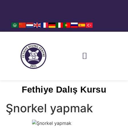
REZERVASYON – İLETİŞİM
SIKÇA SORULAN SORULAR
DALIŞ NOKTALARI
HABERLER VE BASINDA BİZ
Fethiye Dalış Kursu
Şnorkel yapmak