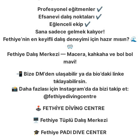
Profesyonel e
ğ
itmenler ✔️
Efsanevi dalı
ş
noktaları ✔️
E
ğ
lenceli ekip ✔️
Sana sadece gelmek kalıyor!
Fethiye’nin en keyifli dalı
ş
deneyimi için hazır mısın? 🌊
🥽
Fethiye Dalı
ş
Merkezi — Macera, kahkaha ve bol bol
mavi!
📲 Bize DM’den ula
ş
abilir ya da bio’daki linke
tıklayabilirsin.
📸 Daha fazlası için Instagram’da da bizi takip et:
@fethiyedivingcentre
🕹️ FETH
İ
YE D
İ
V
İ
NG CENTRE
🖥️ Fethiye Tüplü Dalı
ş
Merkezi
🎓 Fethiye PADI DIVE CENTER