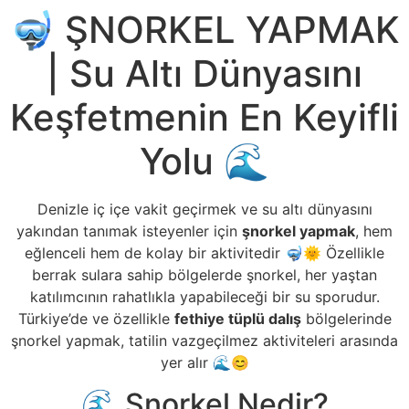
🤿 ŞNORKEL YAPMAK
| Su Altı Dünyasını
Keşfetmenin En Keyifli
Yolu 🌊
Denizle iç içe vakit geçirmek ve su altı dünyasını
yakından tanımak isteyenler için
şnorkel yapmak
, hem
eğlenceli hem de kolay bir aktivitedir 🤿🌞 Özellikle
berrak sulara sahip bölgelerde şnorkel, her yaştan
katılımcının rahatlıkla yapabileceği bir su sporudur.
Türkiye’de ve özellikle
fethiye tüplü dalış
bölgelerinde
şnorkel yapmak, tatilin vazgeçilmez aktiviteleri arasında
yer alır 🌊😊
🌊 Şnorkel Nedir?