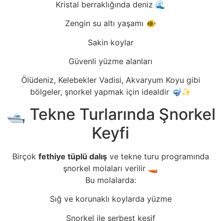
Kristal berraklığında deniz 🌊
Zengin su altı yaşamı 🐠
Sakin koylar
Güvenli yüzme alanları
Ölüdeniz, Kelebekler Vadisi, Akvaryum Koyu gibi
bölgeler, şnorkel yapmak için idealdir 🤿✨
🛥️ Tekne Turlarında Şnorkel
Keyfi
Birçok
fethiye tüplü dalış
ve tekne turu programında
şnorkel molaları verilir 🚤
Bu molalarda:
Sığ ve korunaklı koylarda yüzme
Şnorkel ile serbest keşif