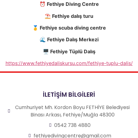
⏰ Fethiye Diving Centre
⛱️ Fethiye dalı
ş
turu
🥇 Fethiye scuba diving centre
🌊 Fethiye Dalı
ş
Merkezi
🖥️ Fethiye Tüplü Dalı
ş
https://www.fethiyedaliskursu.com/fethiye-tuplu-dalis/
İLETİŞİM BİLGİLERİ
Cumhuriyet Mh. Kordon Boyu FETHİYE Belediyesi
Binası Arkası, Fethiye/Muğla 48300
0542 738 4880
fethiyedivingcentre@gmail.com