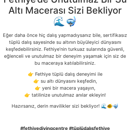
Altı Macerası Sizi Bekliyor
🌊🤿
Eğer daha önce hiç dalış yapmadıysanız bile, sertifikasız
tüplü dalış sayesinde su altının büyüleyici dünyasını
keşfedebilirsiniz. Fethiye’nin turkuaz sularında güvenli,
eğlenceli ve unutulmaz bir deneyim yaşamak için siz de
bu maceraya katılabilirsiniz.
👉 Fethiye tüplü dalış deneyimi ile
👉 su altı dünyasını keşfedin,
👉 yeni bir macera yaşayın,
👉 tatilinize unutulmaz anılar ekleyin!
Hazırsanız, derin mavilikler sizi bekliyor! 🌊🐠🤿
#fethiyedivingcentre #tüplüdalı
şfethiye