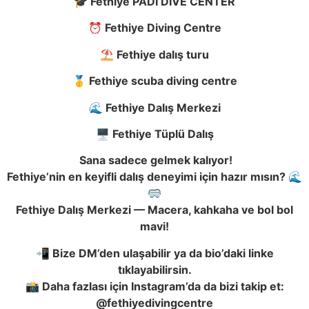
🎓
Fethiye PADI DIVE CENTER
⏰
Fethiye Diving Centre
⛱️
Fethiye dalış turu
🥇
Fethiye scuba diving centre
🌊
Fethiye Dalış Merkezi
🖥️
Fethiye Tüplü Dalış
Sana sadece gelmek kalıyor!
Fethiye’nin en keyifli dalış deneyimi için hazır mısın?
🌊
🥽
Fethiye Dalış Merkezi — Macera, kahkaha ve bol bol
mavi!
📲
Bize DM’den ulaşabilir ya da bio’daki linke
tıklayabilirsin.
📸
Daha fazlası için Instagram’da da bizi takip et:
@fethiyedivingcentre