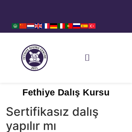
REZERVASYON – İLETİŞİM
SIKÇA SORULAN SORULAR
DALIŞ NOKTALARI
HABERLER VE BASINDA BİZ
Fethiye Dalış Kursu
Sertifikasız dalış
yapılır mı