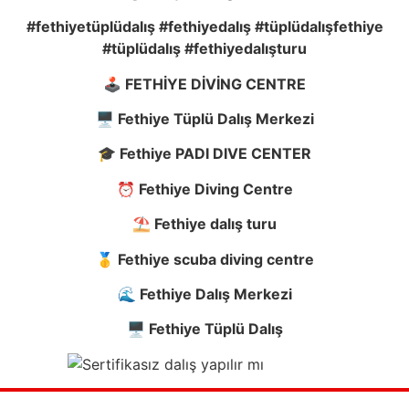
#fethiyetüplüdalış #fethiyedalış #tüplüdalışfethiye
#tüplüdalış #fethiyedalışturu
🕹️ FETH
İ
YE D
İ
V
İ
NG CENTRE
🖥️ Fethiye Tüplü Dalı
ş
Merkezi
🎓 Fethiye PADI DIVE CENTER
⏰ Fethiye Diving Centre
⛱️ Fethiye dalı
ş
turu
🥇 Fethiye scuba diving centre
🌊 Fethiye Dalı
ş
Merkezi
🖥️ Fethiye Tüplü Dalış