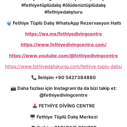
#fethiyetüplüdalı
ş
#ölüdeniztüplüdalı
ş
#fethiyedalı
ş
turu
🤿
Fethiye Tüplü Dalış WhatsApp Rezervasyon Hattı
https://wa.me/fethiyedivingcentre
https://www.fethiyedivingcentre.com/
https://www.youtube.com/@fethiyedivingcentre
https://www.fethiyedaliskursu.com/fethiye-tuplu-dalis/
📞
İletişim +90 5427384880
📸
Daha fazlası için Instagram’da da bizi takip et:
@fethiyedivingcentre
🕹️
FETHİYE DİVİNG CENTRE
🖥️
Fethiye Tüplü Dalış Merkezi