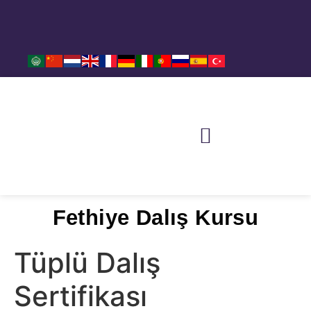
REZERVASYON – İLETİŞİM
SIKÇA SORULAN SORULAR
DALIŞ NOKTALARI
HABERLER VE BASINDA BİZ
Fethiye Dalış Kursu
Tüplü Dalış
Sertifikası