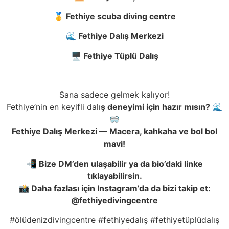
🥇 Fethiye scuba diving centre
🌊 Fethiye Dalı
ş
Merkezi
🖥️ Fethiye Tüplü Dalı
ş
Sana sadece gelmek kalıyor!
Fethiye’nin en keyifli dalı
ş
deneyimi için hazır mısın? 🌊
🥽
Fethiye Dalı
ş
Merkezi — Macera, kahkaha ve bol bol
mavi!
📲 Bize DM’den ula
ş
abilir ya da bio’daki linke
tıklayabilirsin.
📸 Daha fazlası için Instagram’da da bizi takip et:
@fethiyedivingcentre
#ölüdenizdivingcentre #fethiyedalış #fethiyetüplüdalış