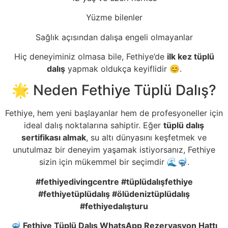
Yüzme bilenler
Sağlık açısından dalışa engeli olmayanlar
Hiç deneyiminiz olmasa bile, Fethiye’de
ilk kez tüplü
dalış
yapmak oldukça keyiflidir 😊.
🌟 Neden Fethiye Tüplü Dalış?
Fethiye, hem yeni başlayanlar hem de profesyoneller için
ideal dalış noktalarına sahiptir. Eğer
tüplü dalış
sertifikası almak
, su altı dünyasını keşfetmek ve
unutulmaz bir deneyim yaşamak istiyorsanız, Fethiye
sizin için mükemmel bir seçimdir 🌊🤿.
#fethiyedivingcentre #tüplüdalı
şfethiye
#fethiyetüplüdalı
ş
#ölüdeniztüplüdalı
ş
#fethiyedalı
ş
turu
🤿 Fethiye Tüplü Dalı
ş
WhatsApp Rezervasyon Hattı