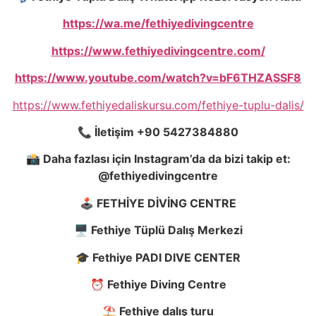
https://wa.me/fethiyedivingcentre
https://www.fethiyedivingcentre.com/
https://www.youtube.com/watch?v=bF6THZASSF8
https://www.fethiyedaliskursu.com/fethiye-tuplu-dalis/
📞
İ
leti
ş
im +90 5427384880
📸 Daha fazlası için Instagram’da da bizi takip et:
@fethiyedivingcentre
🕹️ FETH
İ
YE D
İ
V
İ
NG CENTRE
🖥️ Fethiye Tüplü Dalı
ş
Merkezi
🎓 Fethiye PADI DIVE CENTER
⏰ Fethiye Diving Centre
⛱️ Fethiye dalı
ş
turu