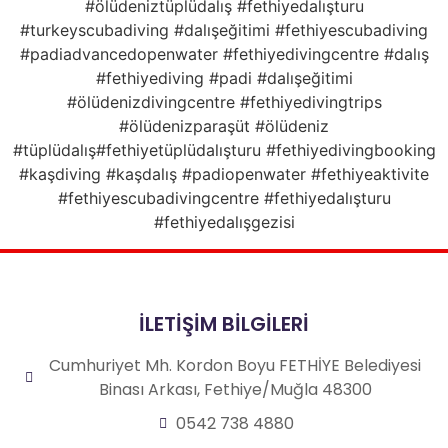
#ölüdeniztüplüdalış #fethiyedalışturu
#turkeyscubadiving #dalışeğitimi #fethiyescubadiving
#padiadvancedopenwater #fethiyedivingcentre #dalış
#fethiyediving #padi #dalışeğitimi
#ölüdenizdivingcentre #fethiyedivingtrips
#ölüdenizparaşüt #ölüdeniz
#tüplüdalış#fethiyetüplüdalışturu #fethiyedivingbooking
#kaşdiving #kaşdalış #padiopenwater #fethiyeaktivite
#fethiyescubadivingcentre #fethiyedalışturu
#fethiyedalışgezisi
İLETİŞİM BİLGİLERİ
Cumhuriyet Mh. Kordon Boyu FETHİYE Belediyesi
Binası Arkası, Fethiye/Muğla 48300
0542 738 4880